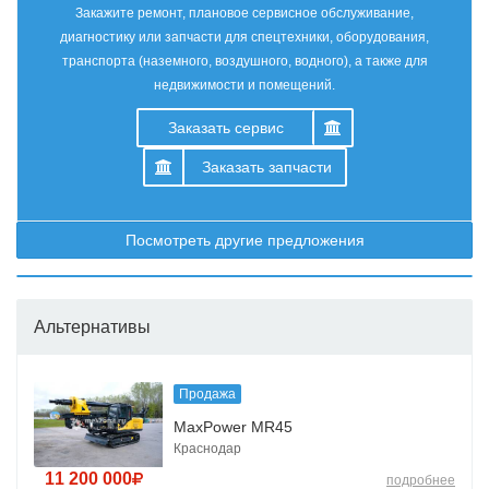
Закажите ремонт, плановое сервисное обслуживание,
диагностику или запчасти для спецтехники, оборудования,
транспорта (наземного, воздушного, водного), а также для
недвижимости и помещений.
Заказать сервис
Заказать запчасти
Посмотреть другие предложения
Альтернативы
Продажа
MaxPower MR45
Краснодар
11 200 000
подробнее