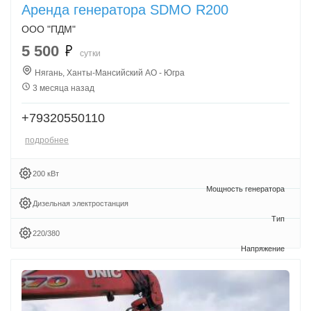
Аренда генератора SDMO R200
ООО "ПДМ"
5 500
сутки
Нягань, Ханты-Мансийский АО - Югра
3 месяца назад
+79320550110
подробнее
200 кВт
Дизельная электростанция
220/380