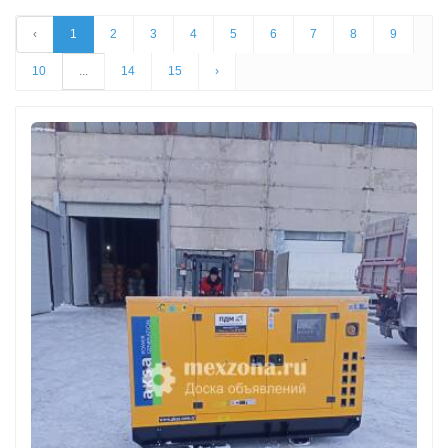
‹
1
2
3
4
5
6
7
8
9
10
...
14
15
›