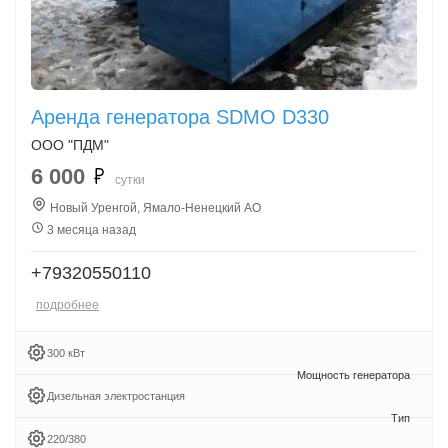
Аренда генератора SDMO D330
ООО "ПДМ"
6 000
сутки
Новый Уренгой, Ямало-Ненецкий АО
3 месяца назад
+79320550110
подробнее
300 кВт
Дизельная электростанция
220/380