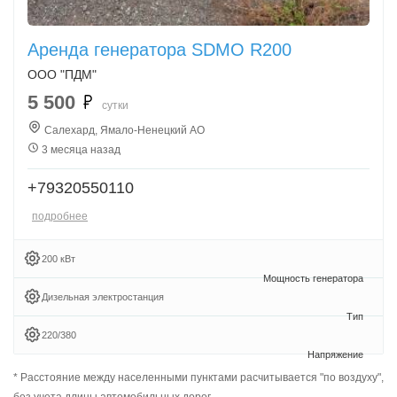
Аренда генератора SDMO R200
ООО "ПДМ"
5 500
сутки
Салехард, Ямало-Ненецкий АО
3 месяца назад
+79320550110
подробнее
200 кВт
Дизельная электростанция
220/380
* Расстояние между населенными пунктами расчитывается "по воздуху",