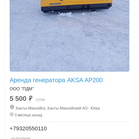
Аренда генератора AKSA AP200
ООО "ПДМ"
5 500
сутки
Ханты-Мансийск, Ханты-Мансийский АО - Югра
3 месяца назад
+79320550110
подробнее