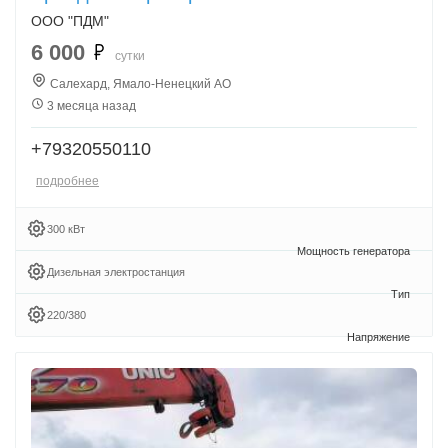
ООО "ПДМ"
6 000
сутки
Салехард, Ямало-Ненецкий АО
3 месяца назад
+79320550110
подробнее
300 кВт
Дизельная электростанция
220/380