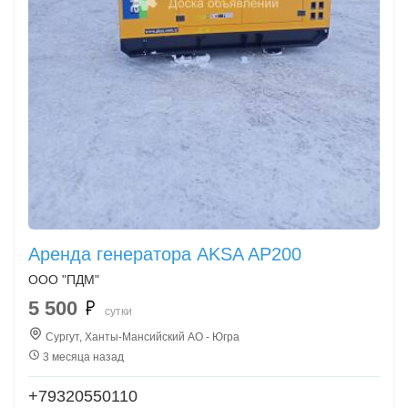
Аренда генератора AKSA AP200
ООО "ПДМ"
5 500
сутки
Сургут, Ханты-Мансийский АО - Югра
3 месяца назад
+79320550110