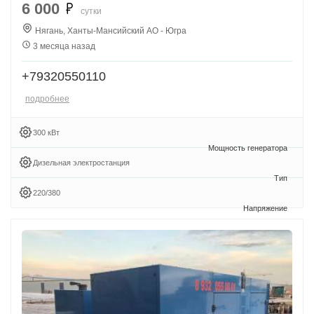
6 000
сутки
Нягань, Ханты-Мансийский АО - Югра
3 месяца назад
+79320550110
подробнее
300 кВт
Дизельная электростанция
220/380