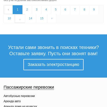
без учета длины автомобильных дорог
‹
1
2
3
4
5
6
7
8
9
10
...
14
15
›
Устали сами звонить в поисках техники?
Оставьте заявку. Пусть они звонят вам!
Заказать электростанцию
Пассажирские перевозки
Автобусные перевозки
Аренда авто
Аренда дома на колесах