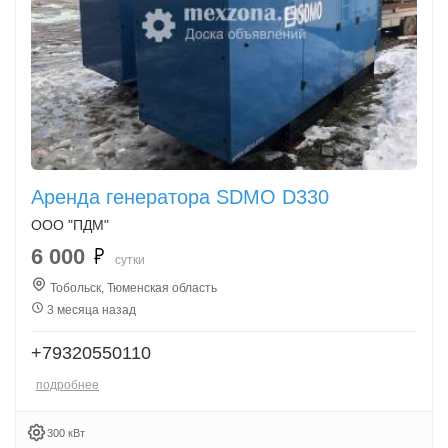
Аренда генератора SDMO D330
ООО "ПДМ"
6 000
сутки
Тобольск, Тюменская область
3 месяца назад
+79320550110
подробнее
300 кВт