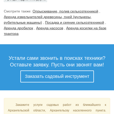
Смотрите также:
Опрыскивание, полив сельхозтехникой
,
Аренда измельчителей древесины, пней (мульчеры,
рубительные машины)
,
Посадка и сеяние сельхозтехникой
,
Аренда дробилок
,
Аренда насосов
,
Аренда косилки на базе
трактора
Устали сами звонить в поисках техники?
Оставьте заявку. Пусть они звонят вам!
Заказать садовый инструмент
Закажите услуги садовых работ из ближайшего к
Архангельской области, Архангельску населенного пункта.