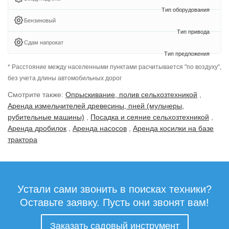
Бензиновый
Сдам напрокат
* Расстояние между населенными пунктами расчитывается "по воздуху",
без учета длины автомобильных дорог
Смотрите также:
Опрыскивание, полив сельхозтехникой
,
Аренда измельчителей древесины, пней (мульчеры,
рубительные машины)
,
Посадка и сеяние сельхозтехникой
,
Аренда дробилок
,
Аренда насосов
,
Аренда косилки на базе
трактора
Устали сами звонить в поисках техники?
Оставьте заявку. Пусть они звонят вам!
Заказать садовый инструмент