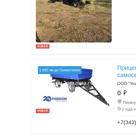
НОВАЯ
Прицеп
1 665 км до Грамотеино
самос
ООО "Ун
0
Первоур
2 года 
НОВАЯ
+7(343