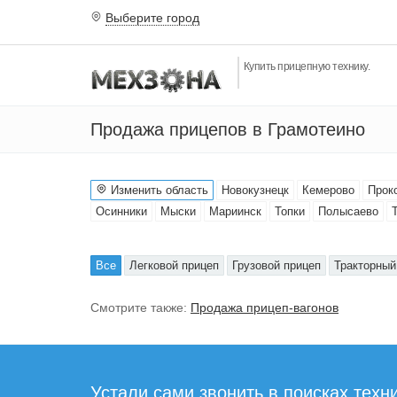
Выберите город
Купить прицепную технику.
Продажа прицепов в Грамотеино
Изменить область
Новокузнецк
Кемерово
Прок
Осинники
Мыски
Мариинск
Топки
Полысаево
Все
Легковой прицеп
Грузовой прицеп
Тракторный
Смотрите также:
Продажа прицеп-вагонов
Устали сами звонить в поисках техни