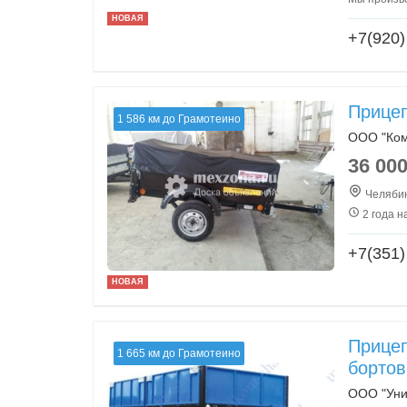
НОВАЯ
+7(920)
Прицеп
1 586 км до Грамотеино
ООО "Ком
36 00
Челябин
2 года н
+7(351)
НОВАЯ
Прицеп
1 665 км до Грамотеино
бортов
ООО "Уни