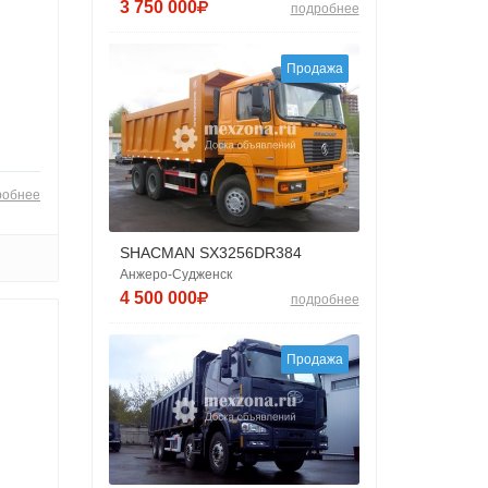
3 750 000
подробнее
Продажа
робнее
SHACMAN SX3256DR384
Анжеро-Судженск
4 500 000
подробнее
Продажа