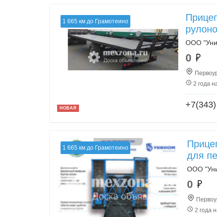
Прицеп
1 665 км до Грамотеино
рулоно
ООО "Уни
0
Первоур
2 года н
+7(343)
НОВАЯ
Прицеп
1 665 км до Грамотеино
для п
ООО "Ун
0
Первоур
2 года 