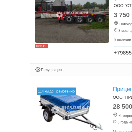
ООО "СТ
3 750
Новокуз
3 месяц
В наличии 
НОВАЯ
+79855
Полуприцеп
Прице
114 км до Грамотеино
ООО "ПР
28 50
Кемеров
3 года н
Мы произво