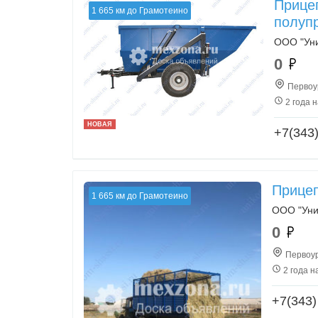
Прицеп
1 665 км до Грамотеино
полуп
ООО "Ун
0
Первоур
2 года 
НОВАЯ
+7(343
Прицеп
1 665 км до Грамотеино
ООО "Уни
0
Первоур
2 года н
+7(343)