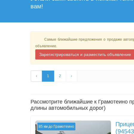
вам!
Самые ближайшие предложения о продаже автопри
объявление.
Зарегистрироваться и разместить объявление
‹
1
2
›
Рассмотрите ближайшие к Грамотеино пр
длины автомобильных дорог)
Прице
85 км до Грамотеино
(94543