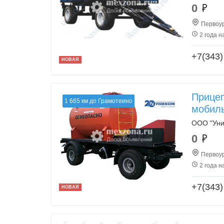
0
Первоур
2 года н
+7(343)
НОВАЯ
Прицеп
1 665 км до Грамотеино
мобил
ООО "Уни
0
Первоур
2 года н
+7(343)
НОВАЯ