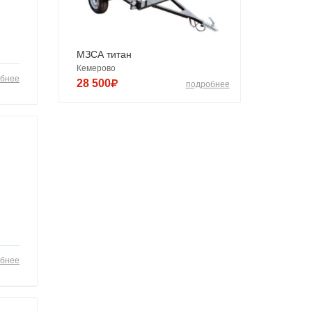
МЗСА титан
Кемерово
бнее
28 500
подробнее
бнее