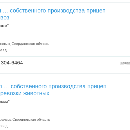
 ... собственного производства прицеп
воз
ком"
альск, Свердловская область
азад
 304-6464
подро
 ... собственного производства прицеп
еревозки животных
иком"
альск, Свердловская область
назад