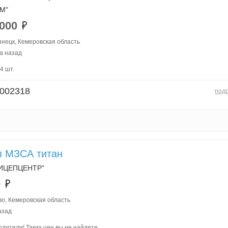
М"
 000
нецк, Кемеровская область
а назад
4 шт.
002318
под
п МЗСА титан
ИЦЕПЦЕНТР"
0
о, Кемеровская область
азад
дители! Таких цен вы не найдете.