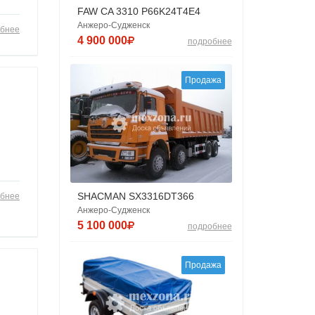
FAW CA 3310 P66K24T4E4
Анжеро-Судженск
бнее
4 900 000
подробнее
Продажа
SHACMAN SX3316DT366
бнее
Анжеро-Судженск
5 100 000
подробнее
Продажа