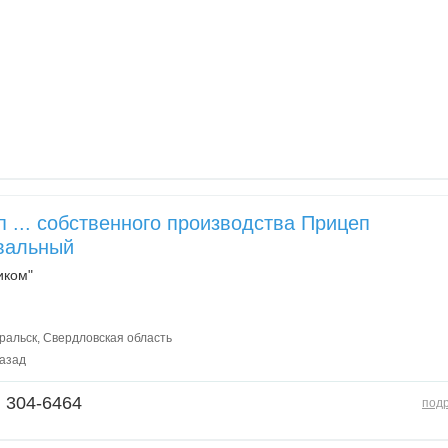
 ... собственного производства Прицеп
вальный
иком"
альск, Свердловская область
назад
) 304-6464
под