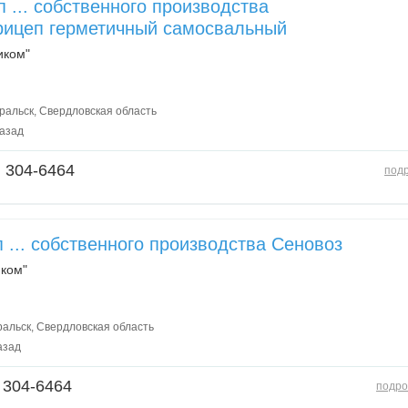
 ... собственного производства
рицеп герметичный самосвальный
иком"
альск, Свердловская область
назад
) 304-6464
под
 ... собственного производства Сеновоз
ком"
альск, Свердловская область
азад
 304-6464
подро