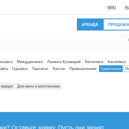
WIKI
Н
АРЕНДА
ПРОДАЖ
опьевск
Междуреченск
Ленинск-Кузнецкий
Киселевск
Киселёвск
Тайга
Гурьевск
Таштагол
Калтан
Промышленная
Грамотеино
П
 прицеп
Для вело и мототехники
ки? Оставьте заявку. Пусть они звонят