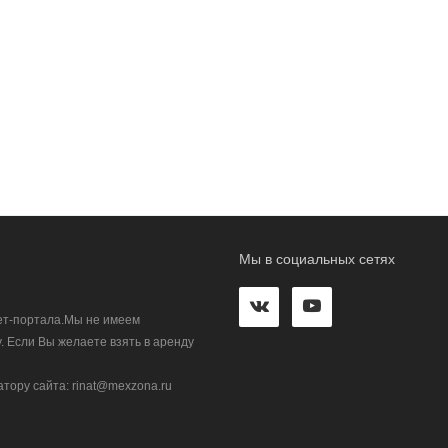
Мы в социальных сетях
ет-портала.Мы не имеем
. Если Вы желаете взять в аренду
тору сайта: rinat@mexzona.ru