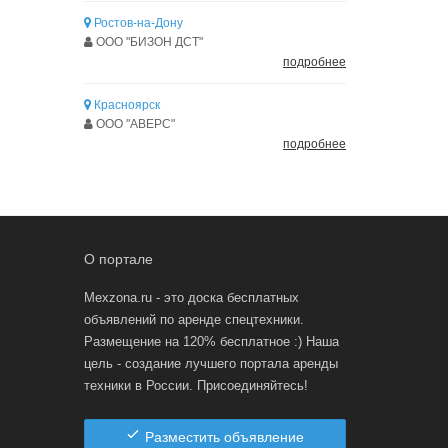
Ростов-на-Дону
ООО "БИЗОН ДСТ"
подробнее
Красноярск
ООО "АВЕРС"
подробнее
О портале
Mexzona.ru - это доска бесплатных
объявлений по аренде спецтехники.
Размещение на 120% бесплатное :) Наша
цель - создание лучшего портала аренды
техники в России. Присоединяйтесь!
Разместить объявление