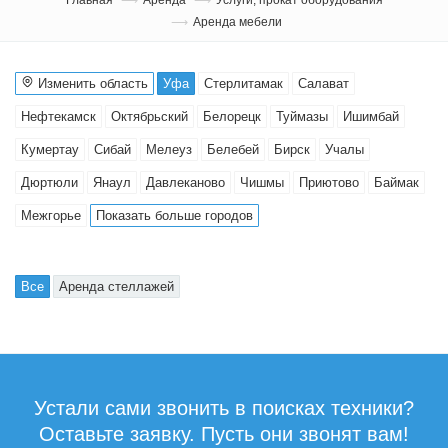
Аренда мебели
Изменить область
Уфа
Стерлитамак
Салават
Нефтекамск
Октябрьский
Белорецк
Туймазы
Ишимбай
Кумертау
Сибай
Мелеуз
Белебей
Бирск
Учалы
Дюртюли
Янаул
Давлеканово
Чишмы
Приютово
Баймак
Межгорье
Показать больше городов
Все
Аренда стеллажей
Устали сами звонить в поисках техники?
Оставьте заявку. Пусть они звонят вам!