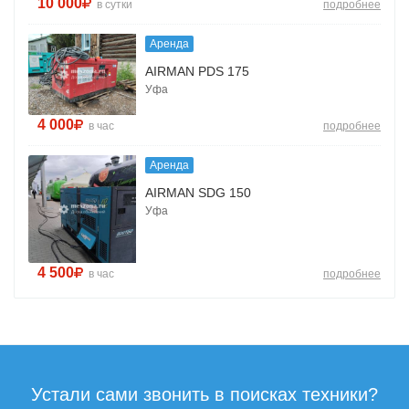
10 000
в сутки
подробнее
Аренда
AIRMAN PDS 175
Уфа
4 000
в час
подробнее
Аренда
AIRMAN SDG 150
Уфа
4 500
в час
подробнее
Устали сами звонить в поисках техники?