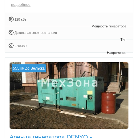
подробнее
120 кВт
Дизельная электростанция
220/380
555 км до Вельска
Аренда генератора DENYO -