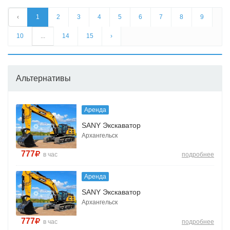
‹
1
2
3
4
5
6
7
8
9
10
...
14
15
›
Альтернативы
Аренда
SANY Экскаватор
Архангельск
777
в час
подробнее
Аренда
SANY Экскаватор
Архангельск
777
в час
подробнее