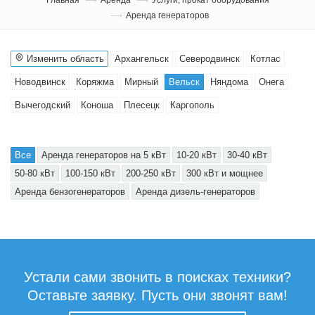
Аренда генераторов
Изменить область
Архангельск
Северодвинск
Котлас
Новодвинск
Коряжма
Мирный
Вельск
Няндома
Онега
Вычегодский
Коноша
Плесецк
Каргополь
Все
Аренда генераторов на 5 кВт
10-20 кВт
30-40 кВт
50-80 кВт
100-150 кВт
200-250 кВт
300 кВт и мощнее
Аренда бензогенераторов
Аренда дизель-генераторов
Устали сами звонить в поисках техники?
Оставьте заявку. Пусть они звонят вам!