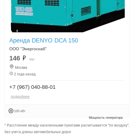
Аренда DENYO DCA 150
ООО "Энергоснаб"
146
час
Москва
2 года назад
+7 (967) 040-88-01
подробнее
100 кВт
* Расстояние между населенными пунктами расчитывается "по воздуху",
без учета длины автомобильных дорог