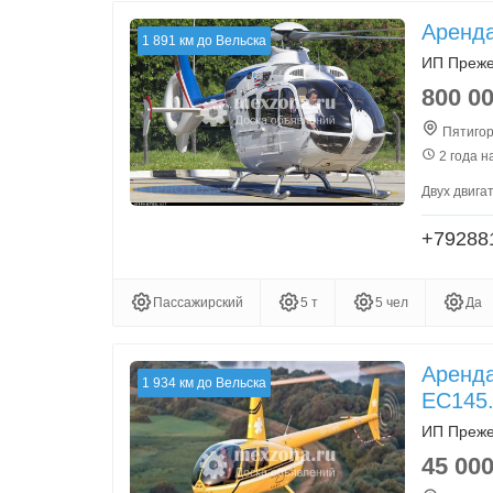
Аренда
1 891 км до Вельска
ИП Преже
800 0
Пятигор
2 года н
Двух двига
+79288
Пассажирский
5 т
5 чел
Да
Аренда
1 934 км до Вельска
EC145
ИП Преже
45 00