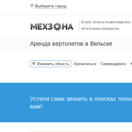
Выберите город
Услуги, полеты на винтокрылых
летательных аппаратах.
Аренда вертолетов в Вельске
Изменить область
Архангельск
Северодвинск
Устали сами звонить в поисках техни
вам!