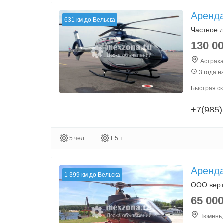
Аренда
631 км до Вельска
Частное 
130 0
Астраха
3 года н
Быстрая с
+7(985)
5 чел
1.5 т
Аренда
1 399 км до Вельска
ООО верт
65 00
Тюмень,