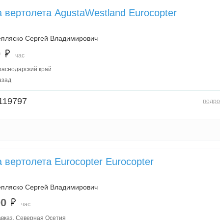
 вертолета AgustaWestland Eurocopter
.
пляско Сергей Владимирович
0
час
раснодарский край
азад
119797
подро
 вертолета Eurocopter Eurocopter
.
пляско Сергей Владимирович
00
час
вказ, Северная Осетия