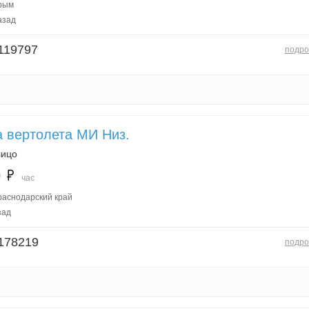
рым
азад
119797
подро
 вертолета МИ Низ.
лицо
0
час
раснодарский край
зад
178219
подро