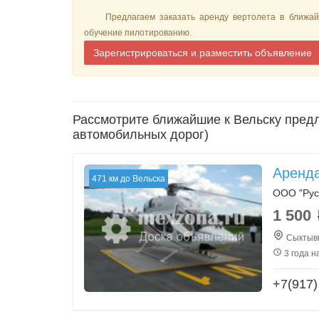
Предлагаем заказать аренду вертолета в ближай
обучение пилотированию.
Зарегистрироваться и разместить объявление
Рассмотрите ближайшие к Вельску предл
автомобильных дорог)
Аренда
471 км до Вельска
ООО "Рус
1 500
Сыктывк
3 года н
+7(917)