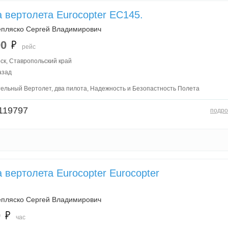
 вертолета Eurocopter EC145.
пляско Сергей Владимирович
00
рейс
ск, Ставропольский край
азад
тельный Вертолет, два пилота, Надежность и Безопастность Полета
119797
подро
 вертолета Eurocopter Eurocopter
.
пляско Сергей Владимирович
0
час