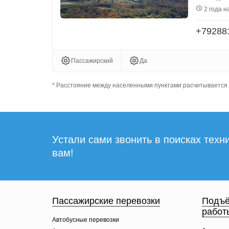
2 года н
+79288
Пассажирский
Да
* Расстояние между населенными пунктами расчитывается "
Устали сами звонить в поисках техни
вам!
Пассажирские перевозки
Подъё
работ
Автобусные перевозки