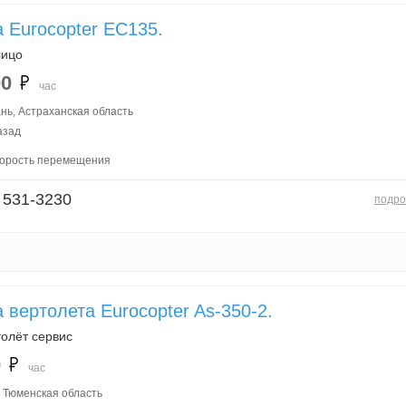
 Eurocopter EC135.
лицо
00
час
нь, Астраханская область
азад
корость перемещения
 531-3230
подро
 вертолета Eurocopter As-350-2.
олёт сервис
0
час
 Тюменская область