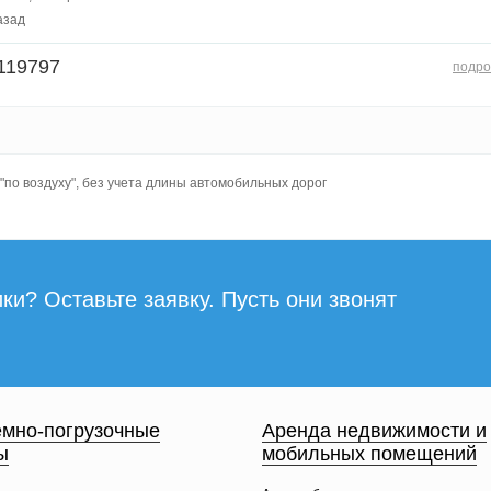
азад
119797
подро
по воздуху", без учета длины автомобильных дорог
ки? Оставьте заявку. Пусть они звонят
мно-погрузочные
Аренда недвижимости и
ы
мобильных помещений