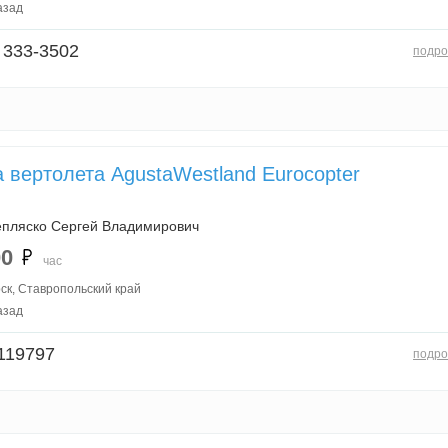
азад
 333-3502
подро
 вертолета AgustaWestland Eurocopter
.
пляско Сергей Владимирович
00
час
ск, Ставропольский край
азад
119797
подро