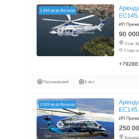
Аренда
1 946 км до Вельска
EC145
ИП Преже
90 00
Сочи, К
2 года н
+79288
Пассажирский
6 чел
Аренда
2 009 км до Вельска
EC145
ИП Преже
250 0
Владика