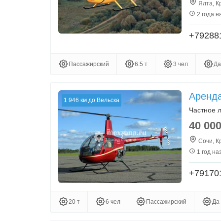
Ялта, К
2 года н
+79288
Пассажирский
6.5 т
3 чел
Да
Аренда
1 946 км до Вельска
Частное 
40 00
Сочи, К
1 год на
+79170
20 т
6 чел
Пассажирский
Да