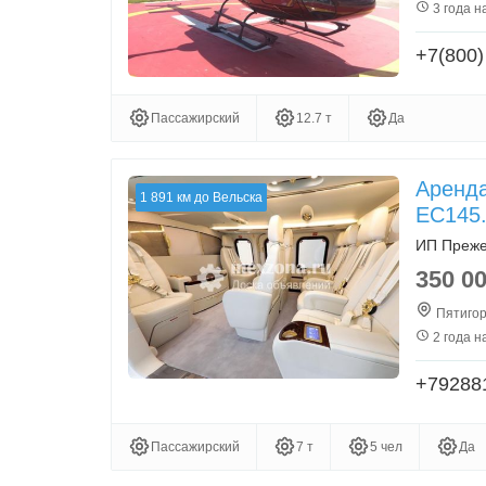
3 года н
+7(800)
Пассажирский
12.7 т
Да
Аренда
1 891 км до Вельска
EC145
ИП Преже
350 0
Пятигор
2 года н
+79288
Пассажирский
7 т
5 чел
Да