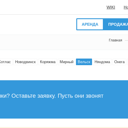
WIKI
Н
АРЕНДА
ПРОДАЖ
Главная
Котлас
Новодвинск
Коряжма
Мирный
Вельск
Няндома
Онега
ки? Оставьте заявку. Пусть они звонят