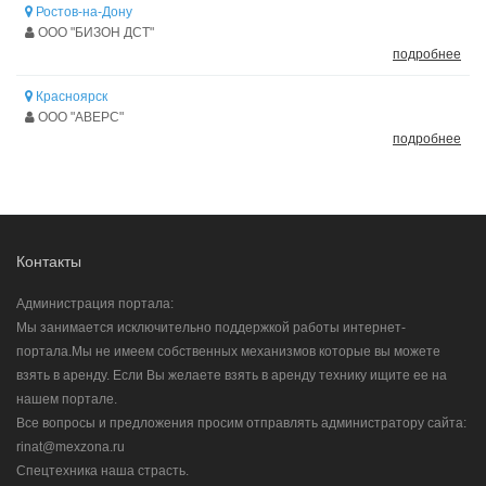
Ростов-на-Дону
ООО "БИЗОН ДСТ"
подробнее
Красноярск
ООО "АВЕРС"
подробнее
Контакты
Администрация портала:
Мы занимается исключительно поддержкой работы интернет-
портала.Мы не имеем собственных механизмов которые вы можете
взять в аренду. Если Вы желаете взять в аренду технику ищите ее на
нашем портале.
Все вопросы и предложения просим отправлять администратору сайта:
rinat@mexzona.ru
Спецтехника наша страсть.