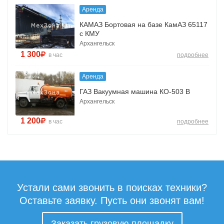
Аренда
КАМАЗ Бортовая на базе КамАЗ 65117
с КМУ
Архангельск
1 300
в час
подробнее
Аренда
ГАЗ Вакуумная машина КО-503 В
Архангельск
1 200
в час
подробнее
Устали сами звонить в поисках техники?
Оставьте заявку. Пусть они звонят вам!
Заказать грузовую площадку